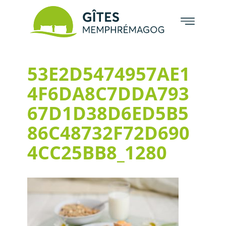
53E2D5474957AE1
4F6DA8C7DDA793
67D1D38D6ED5B5
86C48732F72D690
4CC25BB8_1280